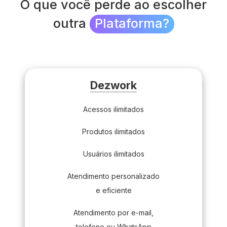
O que você perde ao escolher
outra
Plataforma?
Dezwork
Acessos ilimitados
Não limitamos os acessos das lojas de nossos
Produtos ilimitados
clientes, pois acreditamos que isso impede que eles
Também não limitamos o número de produtos que
alcancem seu potencial máximo.
Usuários ilimitados
nossos clientes podem adicionar em sua loja, para
Em nossa plataforma, você pode adicionar quantos
que seja possível que eles exponham todo o seu
Atendimento personalizado
usuários “gerentes” desejar. Eles servem para te
trabalho na internet.
e eficiente
ajudar a administrar o seu e-commerce.
Focamos em atender nossos clientes de maneira
Atendimento por e-mail,
apropriada e ágil. Buscamos proporcionar um
telefone ou WhatsApp