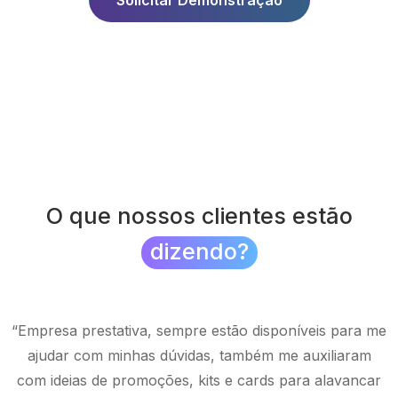
Solicitar Demonstração
O que nossos clientes estão
dizendo?
sa
“Empresa prestativa, sempre estão disponíveis para me
“
as
ajudar com minhas dúvidas, também me auxiliaram
l
o
com ideias de promoções, kits e cards para alavancar